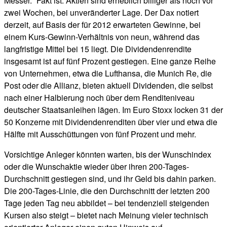
Messer.“ Fakt ist: Aktien sind erheblich billiger als noch vor
zwei Wochen, bei unveränderter Lage. Der Dax notiert
derzeit, auf Basis der für 2012 erwarteten Gewinne, bei
einem Kurs-Gewinn-Verhältnis von neun, während das
langfristige Mittel bei 15 liegt. Die Dividendenrendite
insgesamt ist auf fünf Prozent gestiegen. Eine ganze Reihe
von Unternehmen, etwa die Lufthansa, die Munich Re, die
Post oder die Allianz, bieten aktuell Dividenden, die selbst
nach einer Halbierung noch über dem Renditeniveau
deutscher Staatsanleihen lägen. Im Euro Stoxx locken 31 der
50 Konzerne mit Dividendenrenditen über vier und etwa die
Hälfte mit Ausschüttungen von fünf Prozent und mehr.
Vorsichtige Anleger könnten warten, bis der Wunschindex
oder die Wunschaktie wieder über ihren 200-Tages-
Durchschnitt gestiegen sind, und ihr Geld bis dahin parken.
Die 200-Tages-Linie, die den Durchschnitt der letzten 200
Tage jeden Tag neu abbildet – bei tendenziell steigenden
Kursen also steigt – bietet nach Meinung vieler technisch