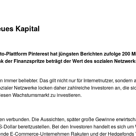
eues Kapital
to-Plattform Pinterest hat jüngsten Berichten zufolge 200 Mil
 der Finanzspritze beträgt der Wert des sozialen Netzwerks 
immer beliebter. Das gilt nicht nur für Internetnutzer, sondern
ialer Netzwerke locken daher zahlreiche Investoren an, die si
diesen Wachstumsmarkt zu investieren.
en verbunden. Die Aussichten, später große Gewinne erwirtscha
 US-Dollar bereitzustellen. Bei den Investoren handelt es sich
de E-Commerce-Unternehmen Rakuten und der Hedgefonds Valia