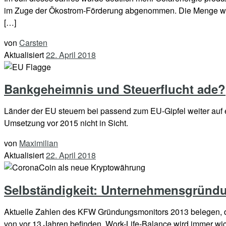
im Zuge der Ökostrom-Förderung abgenommen. Die Menge war nu
[…]
von
Carsten
Aktualisiert
22. April 2018
Bankgeheimnis und Steuerflucht ade?
Länder der EU steuern bei passend zum EU-Gipfel weiter auf 
Umsetzung vor 2015 nicht in Sicht.
von
Maximilian
Aktualisiert
22. April 2018
Selbständigkeit: Unternehmensgründ
Aktuelle Zahlen des KFW Gründungsmonitors 2013 belegen, d
von vor 13 Jahren befinden. Work-Life-Balance wird immer wic